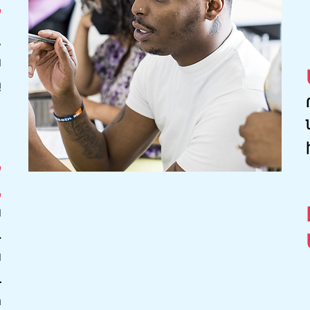
Ն
,
ն
ը
Ն
Ն
ն
և
ն
ւ
ր