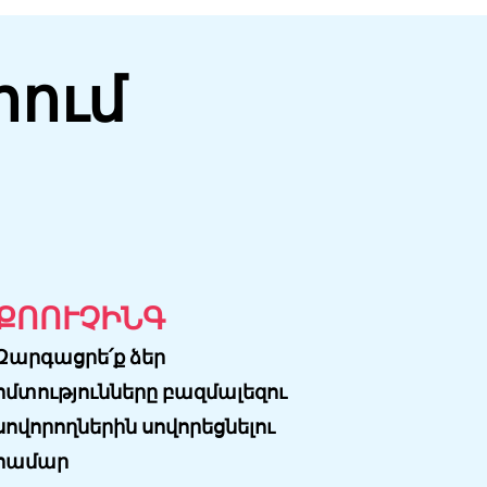
ում
ՔՈՈՒՉԻՆԳ
Զարգացրե՛ք ձեր
հմտությունները բազմալեզու
սովորողներին սովորեցնելու
համար