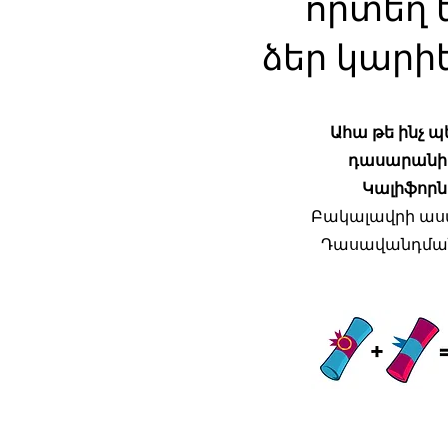
որտեղ ե
ձեր կարիե
Ահա թե ինչ պ
դասարանի 
Կալիֆորն
Բակալավրի աստ
Դասավանդման