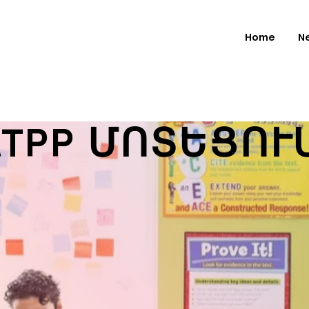
Home
N
ATPP ՄՈՏԵՑՈՒ