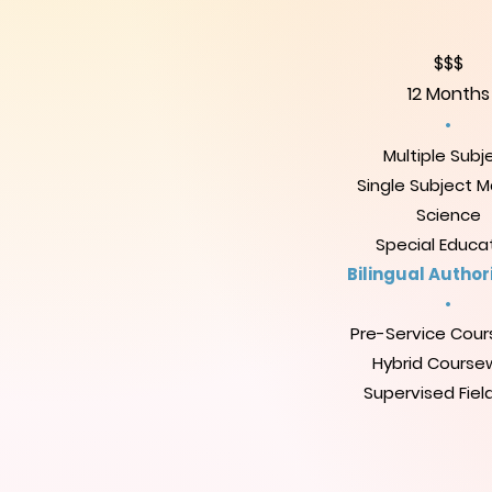
$$$
12 Months
•
Multiple Subj
Single Subject M
Science
Special Educa
Bilingual Author
•
Pre-Service Cou
Hybrid Course
Supervised Fiel