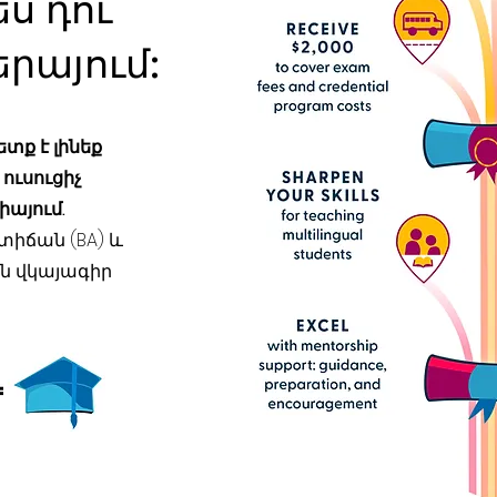
ս դու
րայում:
ետք է լինեք
ուսուցիչ
իայում.
իճան (BA) և
 վկայագիր