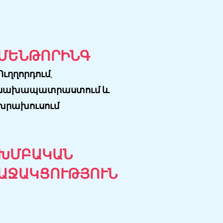
ՄԵՆԹՈՐԻՆԳ
Ուղղորդում,
նախապատրաստում և
խրախուսում
ԽՄԲԱԿԱՆ
ԱՋԱԿՑՈՒԹՅՈՒՆ