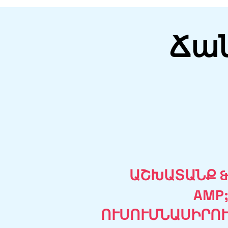
Ճա
ԱՇԽԱՏԱՆՔ 
AMP
ՈՒՍՈՒՄՆԱՍԻՐՈ