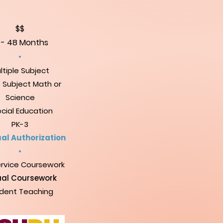
$$
 - 48 Months
•
ltiple Subject
e Subject Math or
Science
cial Education
PK-3
ual Authorization
•
rvice Coursework
ual Coursework
dent Teaching