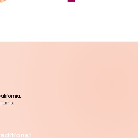
lifornia.
grams.
raditional