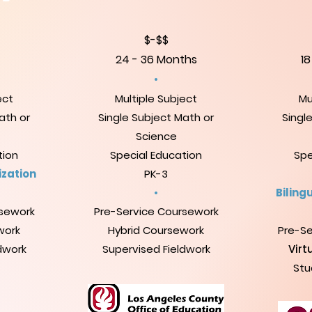
$-$$
24 - 36 Months
18
•
ect
Multiple Subject
Mu
ath or
Single Subject Math or
Singl
Science
tion
Special Education
Spe
ization
PK-3
•
Biling
rsework
Pre-Service Coursework
work
Hybrid Coursework
Pre-Se
dwork
Supervised Fieldwork
Virt
Stu