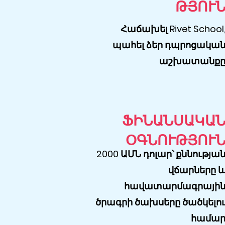
ԹՅՈՒ
Հաճախել Rivet School
պահել ձեր դպրոցակա
աշխատանք
ՖԻՆԱՆՍԱԿԱ
ՕԳՆՈՒԹՅՈՒ
2000 ԱՄՆ դոլար՝ քննությա
վճարները 
հավատարմագրայի
ծրագրի ծախսերը ծածկելո
համա