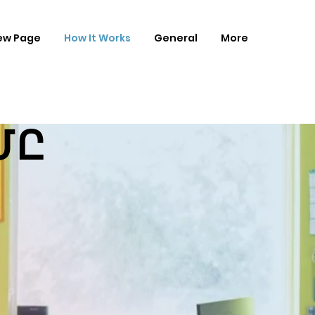
ew Page
How It Works
General
More
ՄԸ